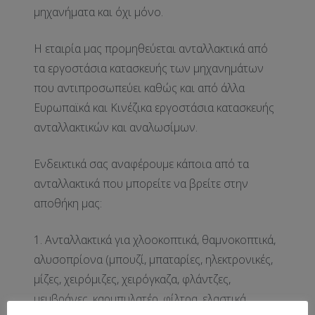
μηχανήματα και όχι μόνο.
Η εταιρία μας προμηθεύεται ανταλλακτικά από
τα εργοστάσια κατασκευής των μηχανημάτων
που αντιπροσωπεύει καθώς και από άλλα
Ευρωπαϊκά και Κινέζικα εργοστάσια κατασκευής
ανταλλακτικών και αναλωσίμων.
Ενδεικτικά σας αναφέρουμε κάποια από τα
ανταλλακτικά που μπορείτε να βρείτε στην
αποθήκη μας:
1. Ανταλλακτικά για χλοοκοπτικά, θαμνοκοπτικά,
αλυσοπρίονα (μπουζί, μπαταρίες, ηλεκτρονικές,
μίζες, χειρόμιζες, χειρόγκαζα, φλάντζες,
μεμβράνες, καρμπυλατέρ, φίλτρα, ελαστικά,