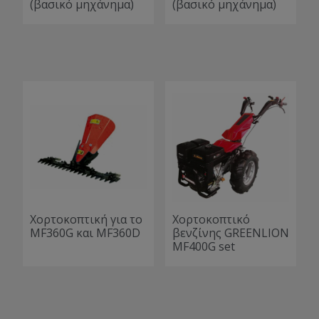
(βασικό μηχάνημα)
(βασικό μηχάνημα)
Χορτοκοπτική για το
Χορτοκοπτικό
MF360G και MF360D
βενζίνης GREENLION
MF400G set