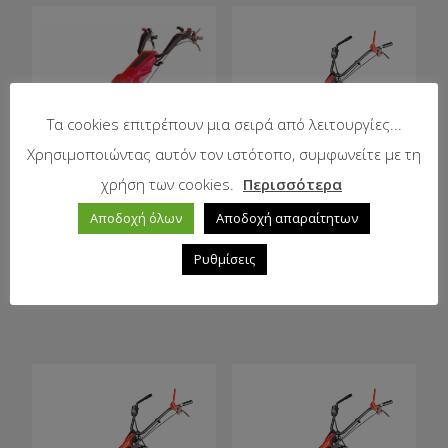
Τα cookies επιτρέπουν μια σειρά από λειτουργίες...
Χρησιμοποιώντας αυτόν τον ιστότοπο, συμφωνείτε με τη
χρήση των cookies.
Περισσότερα
Χορτοκοπτικό
Μονοαξονικό
πετρελαίου
EUROSYSTEMS P 55
Αποδοχή όλων
Αποδοχή απαραίτητων
GREENLION MF400D
RATO (βασικό
set
μηχάνημα)
Ρυθμίσεις