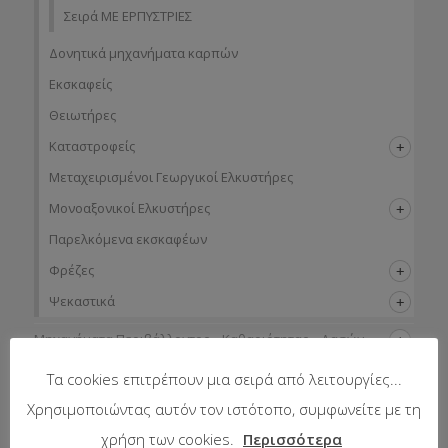
Σειρά ΜΕ ΕΡΠΥΣΤΡΙΕΣ
Δονητικά μηχανήματα καρπών
Εκσκαφείς
Θειωτήρες
Καταστροφείς
Μεταχειρισμένοι Γεωργικοί Ελκυστήρες
Μονοαξονικοί Ελκυστήρες
Παρελκόμενα εκσκαφέων
Φρέζες
Ψεκαστικά
Μηχανήματα Περιβάλλοντος – Καθαριότητας – Δασών
Μηχανήματα Συντήρησης Πρασίνου – Γηπέδων – Κήπων
Τα cookies επιτρέπουν μια σειρά από λειτουργίες...
Χρησιμοποιώντας αυτόν τον ιστότοπο, συμφωνείτε με τη
χρήση των cookies.
Περισσότερα