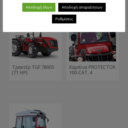
Αποδοχή όλων
Αποδοχή απαραίτητων
Ρυθμίσεις
Τρακτέρ TGF 7800S
Καμπίνα PROTECTOR
(71 HP)
100-CAT. 4