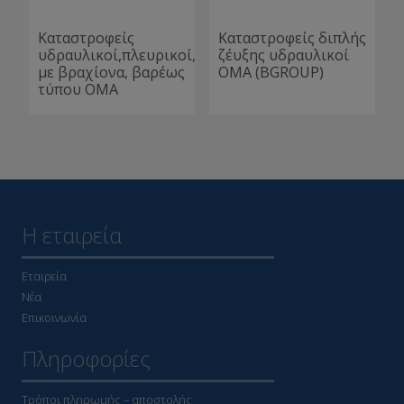
Καταστροφείς
Καταστροφείς διπλής
υδραυλικοί,πλευρικοί,
ζέυξης υδραυλικοί
με βραχίονα, βαρέως
ΟΜΑ (BGROUP)
τύπου ΟΜΑ
Η εταιρεία
Εταιρεία
Νέα
Επικοινωνία
Πληροφορίες
Τρόποι πληρωμής – αποστολής