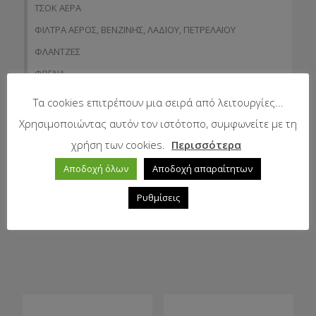
ΤΣΟΚ ΑΕΡΑ
ΦΙΛΤΡΑ ΑΕΡΟΣ, ΒΕΝΖΙΝΗΣ, ΛΑΔΙΟΥ, ΠΕΤΡΕΛΑΙΟΥ
ΦΛΑΝΤΖΕΣ
ΦΡΕΝΑ
ΧΕΙΡΟΓΚΑΖΑ
Τα cookies επιτρέπουν μια σειρά από λειτουργίες...
ΧΕΙΡΟΛΑΒΕΣ
Χρησιμοποιώντας αυτόν τον ιστότοπο, συμφωνείτε με τη
ΧΕΙΡΟΜΙΖΕΣ
χρήση των cookies.
Περισσότερα
Γεωργικά μηχανήματα
Αποδοχή όλων
Αποδοχή απαραίτητων
Μηχανήματα Περιβάλλοντος – Καθαριότητας – Δασών
Ρυθμίσεις
Μηχανήματα Συντήρησης Πρασίνου – Γηπέδων – Κήπων