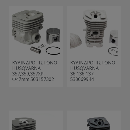
ΚΥΛΙΝΔΡΟΠΙΣΤΟΝΟ
ΚΥΛΙΝΔΡΟΠΙΣΤΟΝΟ
HUSQVARNA
HUSQVARNA
357,359,357XP,
36,136,137,
Φ47mm 503157302
530069944