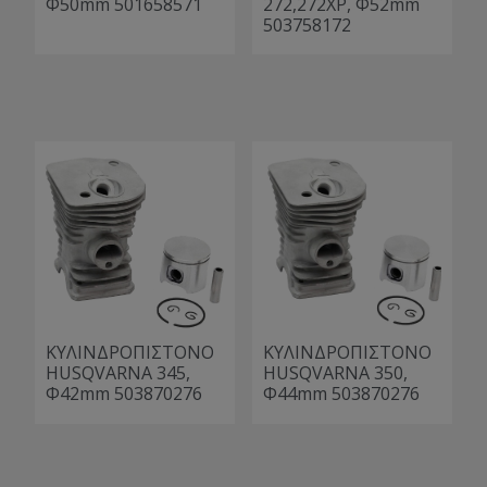
Φ50mm 501658571
272,272XP, Φ52mm
503758172
ΚΥΛΙΝΔΡΟΠΙΣΤΟΝΟ
ΚΥΛΙΝΔΡΟΠΙΣΤΟΝΟ
HUSQVARNA 345,
HUSQVARNA 350,
Φ42mm 503870276
Φ44mm 503870276