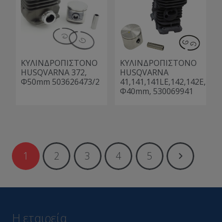
ΚΥΛΙΝΔΡΟΠΙΣΤΟΝΟ
ΚΥΛΙΝΔΡΟΠΙΣΤΟΝΟ
HUSQVARNA 372,
HUSQVARNA
Φ50mm 503626473/2
41,141,141LE,142,142E,
Φ40mm, 530069941
1
2
3
4
5
Η εταιρεία