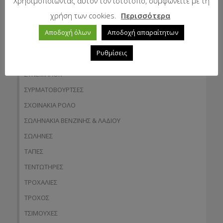
Χρησιμοποιώντας αυτόν τον ιστότοπο, συμφωνείτε με τη
ΣΠΡΟΚΕΤ
χρήση των cookies.
Περισσότερα
ΣΤΕΓΑΝΑ
Αποδοχή όλων
Αποδοχή απαραίτητων
ΣΥΜΠΛΕΚΤΕΣ
Ρυθμίσεις
ΣΥΝΔΕΣΜΟΙ
ΣΥΝΕΜΠΛΟΚ
ΣΥΡΜΑΤΟΒΟΥΡΤΣΕΣ
ΣΧΟΙΝΑΚΙΑ ΡΟΛΟ
ΣΩΛΗΝΑΚΙΑ ΒΕΝΖΙΝΗΣ & ΛΑΔΙΟΥ
ΣΩΛΗΝΕΣ
ΤΑΠΕΣ
ΤΕΝΤΩΤΗΡΕΣ
ΤΡΟΧΑΛΙΕΣ
ΤΡΟΧΟΣ
ΤΣΙΜΟΥΧΕΣ