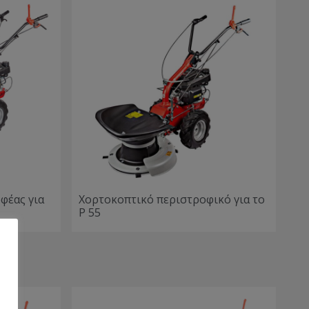
φέας για
Χορτοκοπτικό περιστροφικό για το
P 55