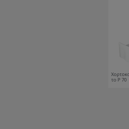
Χορτοκο
το P 70