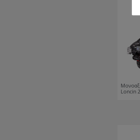
Μονοαξ
Loncin 