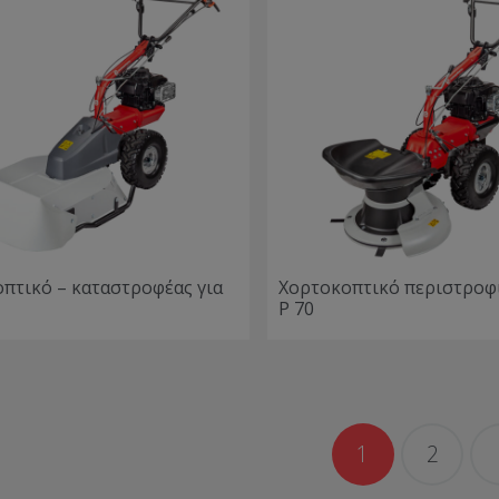
πτικό – καταστροφέας για
Χορτοκοπτικό περιστροφι
P 70
1
2