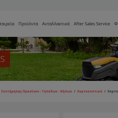
ταιρεία
Προϊόντα
Ανταλλακτικά
After Sales Service
Φ
Μηχανήματα Συντήρησης Πρασίνου – Γηπέδων – Κήπων
MS
Συντήρησης Πρασίνου - Γηπέδων - Κήπων
/
Χορτοκοπτικά
/
Χορτο