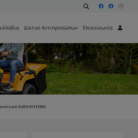
υλλάδια
Δίκτυο Αντιπροσώπων
Επικοινωνία
Μηχανήματα Περιβάλλοντος – Καθαριότητας – Δασών
κοπτικά EUROSYSTEMS