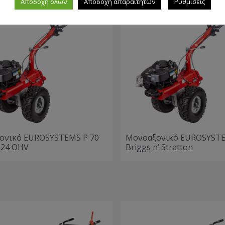
Αποδοχή όλων
Αποδοχή απαραίτητων
Ρυθμίσεις
ονικό EUROSYSTEMS P 70
Μονοαξονικό EUROSYSTE
224 OHV
Briggs n’ Stratton