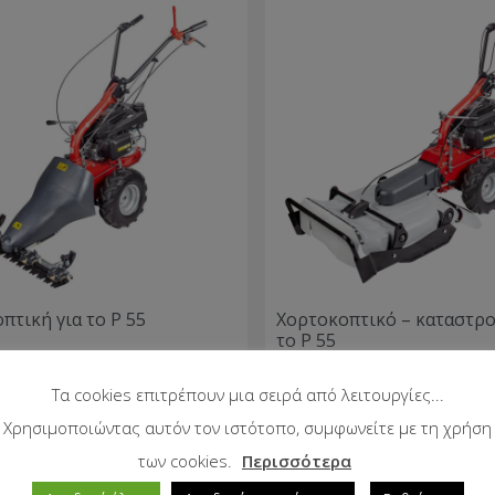
πτική για το P 55
Χορτοκοπτικό – καταστρο
το P 55
Τα cookies επιτρέπουν μια σειρά από λειτουργίες...
Χρησιμοποιώντας αυτόν τον ιστότοπο, συμφωνείτε με τη χρήση
των cookies.
Περισσότερα