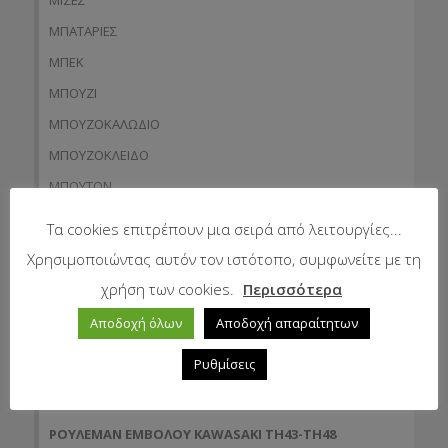
ΜΙΖΕΣ
ΜΠΑΤΑΡΙΕΣ
ΜΠΕΚ
ΜΠΟΥΖΙ
ΜΠΟΥΖΟΚΑΛΩΔΙΟ
ΜΠΟΥΖΟΚΛΕΙΔΟ
ΜΠΟΥΤΟΝ
ΝΤΙΖΕΣ
Τα cookies επιτρέπουν μια σειρά από λειτουργίες...
ΠΕΤΟΝΙΕΣ
Χρησιμοποιώντας αυτόν τον ιστότοπο, συμφωνείτε με τη
ΠΙΑΤΑΚΙΑ
χρήση των cookies.
Περισσότερα
ΠΟΜΟΛΑ
Αποδοχή όλων
Αποδοχή απαραίτητων
ΠΡΙΜΕΡ
Ρυθμίσεις
ΠΡΟΦΙΛΤΡΑ
ΡΕΖΕΡΒΟΥΑΡ
ΡΟΥΛΕΜΑΝ ΕΜΒΟΛΟΥ KAWASAKI TH43-TH48