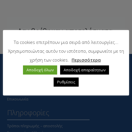
Δεν βρέθηκαν αποτελέσματα.
Τα cookies επιτρέπουν μια σειρά από λειτουργίες...
Χρησιμοποιώντας αυτόν τον ιστότοπο, συμφωνείτε με τη
χρήση των cookies.
Περισσότερα
Αποδοχή όλων
Αποδοχή απαραίτητων
Η εταιρεία
Ρυθμίσεις
Εταιρεία
Νέα
Επικοινωνία
Πληροφορίες
Τρόποι πληρωμής – αποστολής