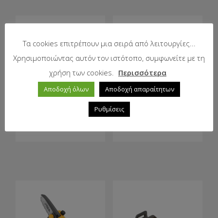
Τα cookies επιτρέπουν μια σειρά από λειτουργίες...
Χρησιμοποιώντας αυτόν τον ιστότοπο, συμφωνείτε με τη
χρήση των cookies.
Περισσότερα
Αποδοχή όλων
Αποδοχή απαραίτητων
Πολυμηχάνημα
Ψαλίδι κλαδέματος
Ρυθμίσεις
μπαταρίας MT 100e
μπαταρίας STIGA SC
Kit
100e Kit