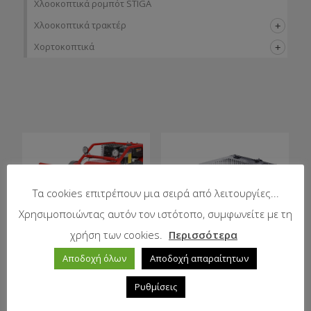
Χλοοκοπτικά ρομπότ STIGA
Χλοοκοπτικά τρακτέρ
Χορτοκοπτικά
Τα cookies επιτρέπουν μια σειρά από λειτουργίες...
Χρησιμοποιώντας αυτόν τον ιστότοπο, συμφωνείτε με τη
χρήση των cookies.
Περισσότερα
Αποδοχή όλων
Αποδοχή απαραίτητων
Τηλεκατευθυνόμενος
Τηλεκατευθυνόμενο
καταστροφέας
χορτοκοπτικό
Ρυθμίσεις
GREENLION RoMow
GREENLION RoMow
86F
550