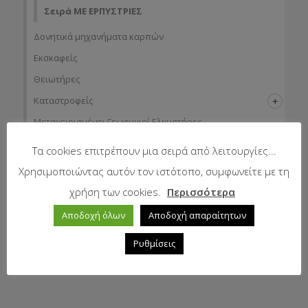
Σειρά ΜΕ ΕΡΠΥΣΤΡΙΕΣ
Δονητικά μηχανήματα καρπών
Εκσκαφείς
Θειωτήρες
Καταστροφείς
Μεταχειρισμένοι Γεωργικοί Ελκυστήρες
Μονοαξονικοί Ελκυστήρες
Τα cookies επιτρέπουν μια σειρά από λειτουργίες...
Παρελκόμενα εκσκαφέων
Χρησιμοποιώντας αυτόν τον ιστότοπο, συμφωνείτε με τη
Φρέζες
χρήση των cookies.
Περισσότερα
Ψεκαστικά
Αποδοχή όλων
Αποδοχή απαραίτητων
Μηχανήματα Περιβάλλοντος – Καθαριότητας – Δασών
Ρυθμίσεις
Μηχανήματα Συντήρησης Πρασίνου – Γηπέδων – Κήπων