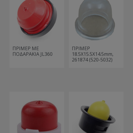
ΠΡΙΜΕΡ ΜΕ
ΠΡΙΜΕΡ
ΠΟΔΑΡΑΚΙΑ JL360
18.5Χ15.5Χ14.5mm,
261874 (520-5032)