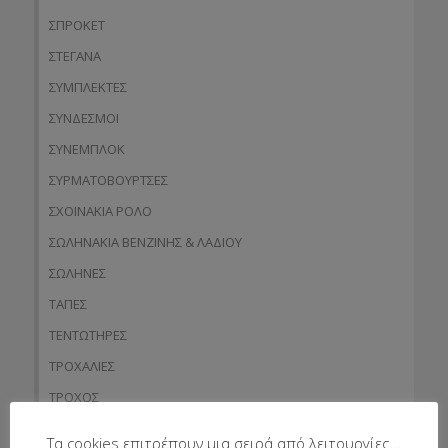
ΣΠΡΟΚΕΤ
ΣΤΕΓΑΝΑ
ΣΥΜΠΛΕΚΤΕΣ
ΣΥΝΔΕΣΜΟΙ
ΣΥΝΕΜΠΛΟΚ
ΣΥΡΜΑΤΟΒΟΥΡΤΣΕΣ
ΣΧΟΙΝΑΚΙΑ ΡΟΛΟ
ΣΩΛΗΝΑΚΙΑ ΒΕΝΖΙΝΗΣ & ΛΑΔΙΟΥ
ΣΩΛΗΝΕΣ
ΤΑΠΕΣ
ΤΕΝΤΩΤΗΡΕΣ
ΤΡΟΧΑΛΙΕΣ
ΤΡΟΧΟΣ
ΤΣΙΜΟΥΧΕΣ
Τα cookies επιτρέπουν μια σειρά από λειτουργίες...