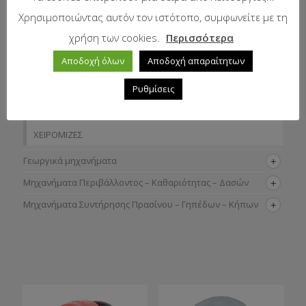
ΤΣΟΚ ΑΕΡΑ
Χρησιμοποιώντας αυτόν τον ιστότοπο, συμφωνείτε με τη
ΦΙΛΤΡΑ ΑΕΡΟΣ, ΒΕΝΖΙΝΗΣ, ΛΑΔΙΟΥ, ΠΕΤΡΕΛΑΙΟΥ
χρήση των cookies.
Περισσότερα
ΦΛΑΝΤΖΕΣ
Αποδοχή όλων
Αποδοχή απαραίτητων
ΦΡΕΝΑ
Ρυθμίσεις
ΧΕΙΡΟΓΚΑΖΑ
ΧΕΙΡΟΛΑΒΕΣ
ΧΕΙΡΟΜΙΖΕΣ
Γεωργικά μηχανήματα
Μηχανήματα Περιβάλλοντος – Καθαριότητας – Δασών
Μηχανήματα Συντήρησης Πρασίνου – Γηπέδων – Κήπων