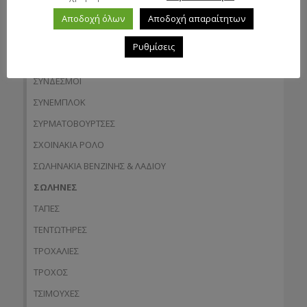
ΣΠΡΟΚΕΤ
Αποδοχή όλων
Αποδοχή απαραίτητων
ΣΤΕΓΑΝΑ
Ρυθμίσεις
ΣΥΜΠΛΕΚΤΕΣ
ΣΥΝΔΕΣΜΟΙ
ΣΥΝΕΜΠΛΟΚ
ΣΥΡΜΑΤΟΒΟΥΡΤΣΕΣ
ΣΧΟΙΝΑΚΙΑ ΡΟΛΟ
ΣΩΛΗΝΑΚΙΑ ΒΕΝΖΙΝΗΣ & ΛΑΔΙΟΥ
ΣΩΛΗΝΕΣ
ΤΑΠΕΣ
ΤΕΝΤΩΤΗΡΕΣ
ΤΡΟΧΑΛΙΕΣ
ΤΡΟΧΟΣ
ΤΣΙΜΟΥΧΕΣ