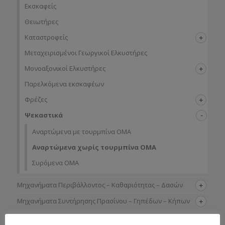
Εκσκαφείς
Θειωτήρες
Καταστροφείς
Μεταχειρισμένοι Γεωργικοί Ελκυστήρες
Μονοαξονικοί Ελκυστήρες
Παρελκόμενα εκσκαφέων
Φρέζες
Ψεκαστικά
Αναρτώμενα με τουρμπίνα ΟΜΑ
Αναρτώμενα χωρίς τουρμπίνα ΟΜΑ
Συρόμενα ΟΜΑ
Μηχανήματα Περιβάλλοντος – Καθαριότητας – Δασών
Μηχανήματα Συντήρησης Πρασίνου – Γηπέδων – Κήπων