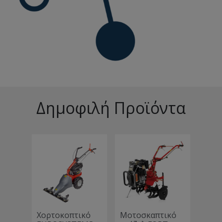
Δημοφιλή Προϊόντα
ς για
Χορτοκοπτικό
Μοτοσκαπτικό
Φρέζ