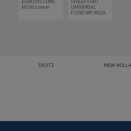
EUROSYSTEMS
ντήζελ FORT
μονο
M210 Loncin
UNIVERSAL
70
F120D ME MIZA
DEUTZ
NEW HOLLAND