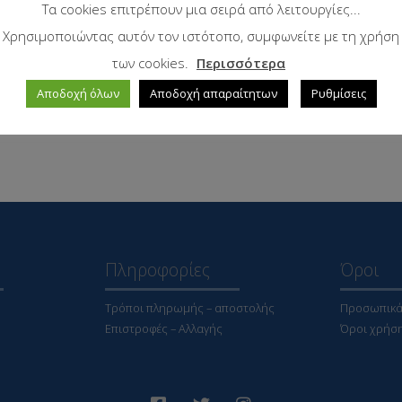
Τα cookies επιτρέπουν μια σειρά από λειτουργίες...
Χρησιμοποιώντας αυτόν τον ιστότοπο, συμφωνείτε με τη χρήση
των cookies.
Περισσότερα
Αποδοχή όλων
Αποδοχή απαραίτητων
Ρυθμίσεις
Πληροφορίες
Όροι
Τρόποι πληρωμής – αποστολής
Προσωπικά
Επιστροφές – Αλλαγής
Όροι χρήσ