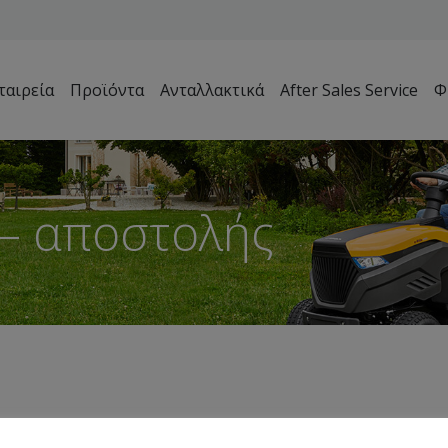
ταιρεία
Προϊόντα
Ανταλλακτικά
After Sales Service
Φ
Μηχανήματα Συντήρησης Πρασίνου – Γηπέδων – Κήπων
– αποστολής