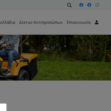
υλλάδια
Δίκτυο Αντιπροσώπων
Επικοινωνία
Μηχανήματα Περιβάλλοντος – Καθαριότητας – Δασών