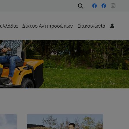
υλλάδια
Δίκτυο Αντιπροσώπων
Επικοινωνία
Μηχανήματα Περιβάλλοντος – Καθαριότητας – Δασών