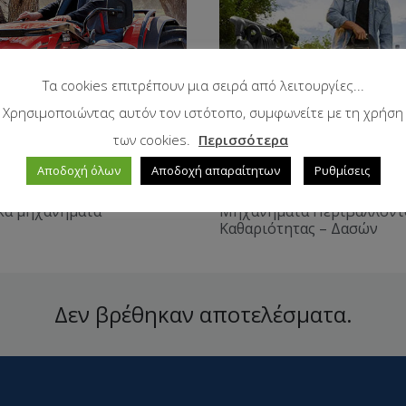
Τα cookies επιτρέπουν μια σειρά από λειτουργίες...
Χρησιμοποιώντας αυτόν τον ιστότοπο, συμφωνείτε με τη χρήση
των cookies.
Περισσότερα
Αποδοχή όλων
Αποδοχή απαραίτητων
Ρυθμίσεις
κά μηχανήματα
Μηχανήματα Περιβάλλοντ
Καθαριότητας – Δασών
Δεν βρέθηκαν αποτελέσματα.