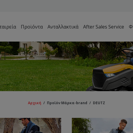
ταιρεία
Προϊόντα
Ανταλλακτικά
After Sales Service
Φ
Μηχανήματα Συντήρησης Πρασίνου – Γηπέδων – Κήπων
Αρχική
/
Προϊόν Μάρκα-brand
/
DEUTZ