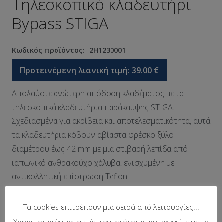
Τηλεσκοπικό κλαδευτήρι
Bypass STIGA
Κωδικός προϊόντος:
2H1230001
Προτεινόμενη λιανική τιμή:
39.00
€
Απολαύστε ανώτερη απόδοση κλαδέματος με τα
τηλεσκοπικά κλαδευτήρια παράκαμψης STIGA.
Σχεδιασμένα για ακρίβεια και αποτελεσματικότητα, αυτά
τα κλαδευτήρια κόβουν αβίαστα φρέσκο ​​ξύλο
διαμέτρου έως 42 mm με μια στιβαρή λεπίδα από
ιαπωνικό ανθρακούχο χάλυβα, ενισχυμένη με
αντικολλητική επίστρωση Teflon.
Ο καινοτόμος ενσωματωμένος προφυλακτήρας
Τα cookies επιτρέπουν μια σειρά από λειτουργίες...
απορροφά την πίεση και τους κραδασμούς,
Χρησιμοποιώντας αυτόν τον ιστότοπο, συμφωνείτε με τη