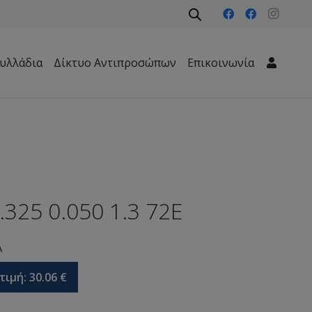
υλλάδια
Δίκτυο Αντιπροσώπων
Επικοινωνία
Μηχανήματα Περιβάλλοντος – Καθαριότητας – Δασών
Ε
.325 0.050 1.3 72Ε
A
τιμή:
30.06
€