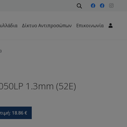
υλλάδια
Δίκτυο Αντιπροσώπων
Επικοινωνία
Μηχανήματα Περιβάλλοντος – Καθαριότητας – Δασών
)
.050LP 1.3mm (52Ε)
τιμή:
18.86
€