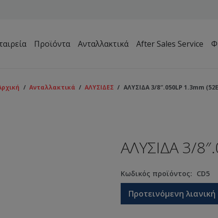
ταιρεία
Προϊόντα
Ανταλλακτικά
After Sales Service
Φ
Μηχανήματα Συντήρησης Πρασίνου – Γηπέδων – Κήπων
Αρχική
/
Ανταλλακτικά
/
ΑΛΥΣΙΔΕΣ
/
ΑΛΥΣΙΔΑ 3/8″.050LP 1.3mm (52Ε
ΑΛΥΣΙΔΑ 3/8″
Κωδικός προϊόντος:
CD5
Προτεινόμενη λιανική 