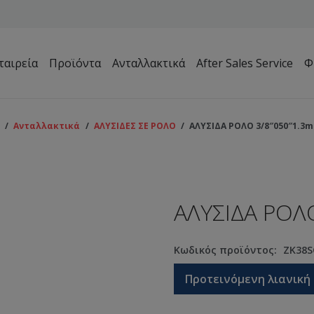
ταιρεία
Προϊόντα
Ανταλλακτικά
After Sales Service
Φ
Μηχανήματα Συντήρησης Πρασίνου – Γηπέδων – Κήπων
/
Ανταλλακτικά
/
ΑΛΥΣΙΔΕΣ ΣΕ ΡΟΛΟ
/
ΑΛΥΣΙΔΑ ΡΟΛΟ 3/8″050″1.3
ΑΛΥΣΙΔΑ ΡΟΛ
Κωδικός προϊόντος:
ZK38S
Προτεινόμενη λιανική 