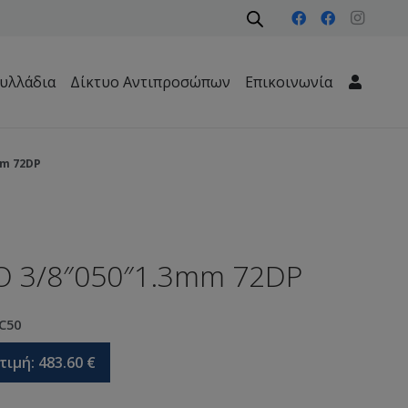
υλλάδια
Δίκτυο Αντιπροσώπων
Επικοινωνία
Μηχανήματα Περιβάλλοντος – Καθαριότητας – Δασών
mm 72DP
Ο 3/8″050″1.3mm 72DP
C50
τιμή:
483.60
€