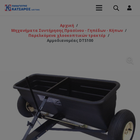
Αρχική
/
Μηχανήματα Συντήρησης Πρασίνου - Γηπέδων - Κήπων
/
Παρελκόμενα χλοοκοπτικών τρακτέρ
/
Αμμοδιανομέας DTS100