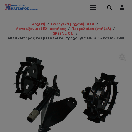
Αρχική
/
Γεωργικά μηχανήματα
/
Μονοαξονικοί Ελκυστήρες
/
Πετρελαίου (ντήζελ)
/
GREENLION
/
Αυλακωτήρας και μεταλλικοί τροχοί για MF 360G και MF360D