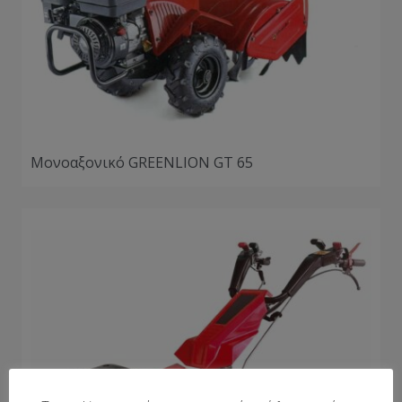
Μονοαξονικό GREENLION GT 65