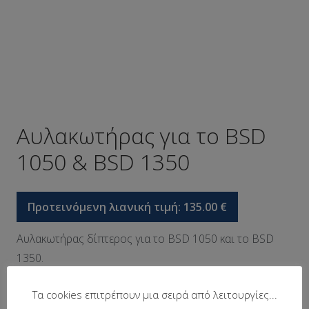
Αυλακωτήρας για το BSD
1050 & BSD 1350
Προτεινόμενη λιανική τιμή:
135.00
€
Αυλακωτήρας δίπτερος για το BSD 1050 και το BSD
1350.
Τα cookies επιτρέπουν μια σειρά από λειτουργίες...