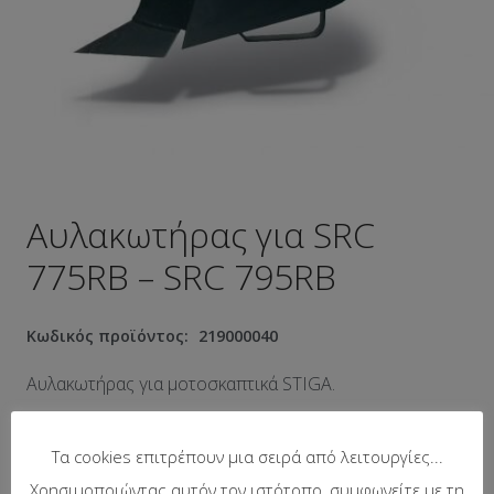
Αυλακωτήρας για SRC
775RB – SRC 795RB
Κωδικός προϊόντος:
219000040
Αυλακωτήρας για μοτοσκαπτικά STIGA.
Κατάλληλος για τα μοντέλα SRC 685RG και SRC 775RB.
Τα cookies επιτρέπουν μια σειρά από λειτουργίες...
Χρησιμοποιώντας αυτόν τον ιστότοπο, συμφωνείτε με τη