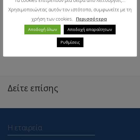
Κωδικός προϊόντος:
630-2597
Χρησιμοποιώντας αυτόν τον ιστότοπο, συμφωνείτε με τη
Προτεινόμενη λιανική τιμή:
11.77
€
χρήση των cookies.
Περισσότερα
Αποδοχή όλων
Αποδοχή απαραίτητων
Σε απόθεμα
Ρυθμίσεις
Δείτε επίσης
Η εταιρεία