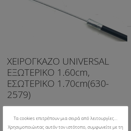
ΧΕΙΡΟΓΚΑΖΟ UNIVERSAL
ΕΞΩΤΕΡΙΚΟ 1.60cm,
ΕΣΩΤΕΡΙΚΟ 1.70cm(630-
2579)
Κωδικός προϊόντος:
94-11
Τα cookies επιτρέπουν μια σειρά από λειτουργίες...
Προτεινόμενη λιανική τιμή:
14.94
€
Χρησιμοποιώντας αυτόν τον ιστότοπο, συμφωνείτε με τη