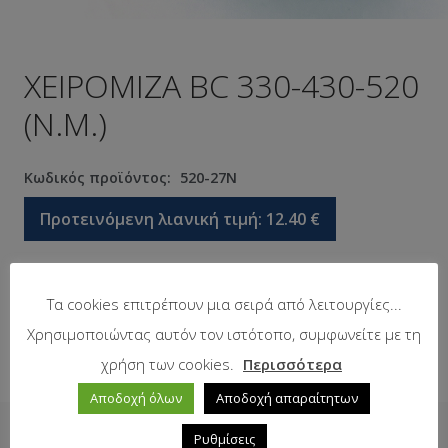
ΧΕΙΡΟΜΙΖΑ BC 330-430-520
(N.M.)
Κωδικός προϊόντος:
520-27Ν
Προτεινόμενη λιανική τιμή:
12.40
€
Σε απόθεμα
Τα cookies επιτρέπουν μια σειρά από λειτουργίες...
Χρησιμοποιώντας αυτόν τον ιστότοπο, συμφωνείτε με τη
χρήση των cookies.
Περισσότερα
Αποδοχή όλων
Αποδοχή απαραίτητων
Δείτε επίσης
Ρυθμίσεις