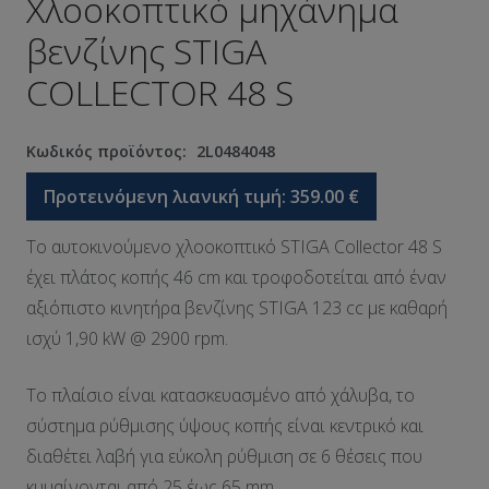
Χλοοκοπτικό μηχάνημα
βενζίνης STIGA
COLLECTOR 48 S
Κωδικός προϊόντος:
2L0484048
Προτεινόμενη λιανική τιμή:
359.00
€
Το αυτοκινούμενο χλοοκοπτικό STIGA Collector 48 S
έχει πλάτος κοπής 46 cm και τροφοδοτείται από έναν
αξιόπιστο κινητήρα βενζίνης STIGA 123 cc με καθαρή
ισχύ 1,90 kW @ 2900 rpm.
Το πλαίσιο είναι κατασκευασμένο από χάλυβα, το
σύστημα ρύθμισης ύψους κοπής είναι κεντρικό και
διαθέτει λαβή για εύκολη ρύθμιση σε 6 θέσεις που
κυμαίνονται από 25 έως 65 mm.