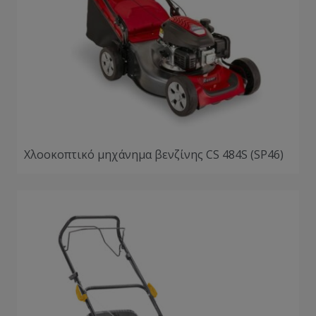
Χλοοκοπτικό μηχάνημα βενζίνης CS 484S (SP46)