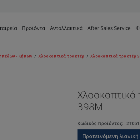
ταιρεία
Προϊόντα
Ανταλλακτικά
After Sales Service
Φ
Μηχανήματα Συντήρησης Πρασίνου – Γηπέδων – Κήπων
ηπέδων - Κήπων
/
Χλοοκοπτικά τρακτέρ
/
Χλοοκοπτικά τρακτέρ S
Χλοοκοπτικό 
398M
Κωδικός προϊόντος:
2T051
Προτεινόμενη λιανική 