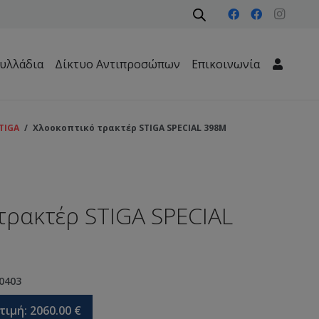
υλλάδια
Δίκτυο Αντιπροσώπων
Επικοινωνία
Μηχανήματα Περιβάλλοντος – Καθαριότητας – Δασών
TIGA
/
Χλοοκοπτικό τρακτέρ STIGA SPECIAL 398M
τρακτέρ STIGA SPECIAL
0403
τιμή:
2060.00
€