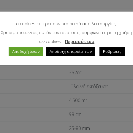
Τα cookies επιτρέπουν μια σειρά από λειτουργίες...
ΤΕΧΝΙΚΑ ΧΑΡΑΚΤΗΡΙΣΤΙΚΑ
Χρησιμοποιώντας αυτόν τον ιστότοπο, συμφωνείτε με τη χρήση
των cookies.
Περισσότερα
Αποδοχή όλων
Αποδοχή απαραίτητων
Ρυθμίσεις
ST 350
352cc
Πλαϊνή εκτόξευση
2
4.500 m
98 cm
25-80 mm