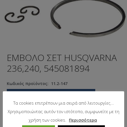
ΕΜΒΟΛΟ ΣΕΤ HUSQVARNA
236,240, 545081894
Κωδικός προϊόντος:
11.2-147
Προτεινόμενη λιανική τιμή:
19.84
€
Τα cookies επιτρέπουν μια σειρά από λειτουργίες...
Χρησιμοποιώντας αυτόν τον ιστότοπο, συμφωνείτε με τη
Σε απόθεμα
χρήση των cookies.
Περισσότερα