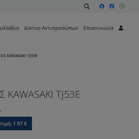
υλλάδια
Δίκτυο Αντιπροσώπων
Επικοινωνία
Μηχανήματα Περιβάλλοντος – Καθαριότητας – Δασών
ΟΣ KAWASAKI TJ53E
Σ KAWASAKI TJ53E
5
τιμή:
1.97
€