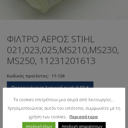
ΦΙΛΤΡΟ ΑΕΡΟΣ STIHL
021,023,025,MS210,MS230,
MS250, 11231201613
Κωδικός προϊόντος:
17-126
Προτεινόμενη λιανική τιμή:
6.03
€
Τα cookies επιτρέπουν μια σειρά από λειτουργίες...
Χρησιμοποιώντας αυτόν τον ιστότοπο, συμφωνείτε με τη
Σε απόθεμα
χρήση των cookies.
Περισσότερα
Αποδοχή όλων
Αποδοχή απαραίτητων