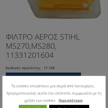
ΦΙΛΤΡΟ ΑΕΡΟΣ STIHL
MS270,MS280,
11331201604
Κωδικός προϊόντος:
17-158
Προτεινόμενη λιανική τιμή:
13.54
€
Τα cookies επιτρέπουν μια σειρά από λειτουργίες...
Χρησιμοποιώντας αυτόν τον ιστότοπο, συμφωνείτε με τη
Σε απόθεμα
χρήση των cookies.
Περισσότερα