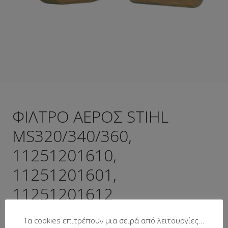
ΦΙΛΤΡΟ ΑΕΡΟΣ STIHL
MS320/340/360,
11251201610,
11251201601,
11251201612
Τα cookies επιτρέπουν μια σειρά από λειτουργίες...
Κωδικός προϊόντος:
17-118