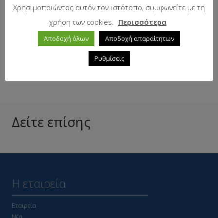
Χρησιμοποιώντας αυτόν τον ιστότοπο, συμφωνείτε με τη
Προτεινόμενη λιανική τιμή:
9.47
€
χρήση των cookies.
Περισσότερα
Αποδοχή όλων
Αποδοχή απαραίτητων
Σε απόθεμα
Ρυθμίσεις
Δείτε επίσης
Η εταιρεία
Εταιρεία
Νέα