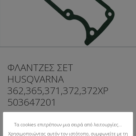
ΦΛΑΝΤΖΕΣ ΣΕΤ
HUSQVARNA
362,365,371,372,372XP
503647201
Κωδικός προϊόντος:
15-108
Τα cookies επιτρέπουν μια σειρά από λειτουργίες...
Προτεινόμενη λιανική τιμή:
2.52
€
Χρησιμοποιώντας αυτόν τον ιστότοπο, συμφωνείτε με τη