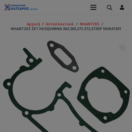
Αρχική
/
Ανταλλακτικά
/
ΦΛΑΝΤΖΕΣ
/
ΦΛΑΝΤΖΕΣ ΣΕΤ HUSQVARNA 362,365,371,372,372XP 503647201