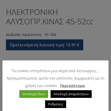
ΗΛΕΚΤΡΟΝΙΚΗ
ΑΛΥΣΟΠΡ.ΚΙΝΑΣ 45-52cc
Κωδικός προϊόντος:
31-103
Προτεινόμενη λιανική τιμή:
13.91
€
Σε απόθεμα
Τα cookies επιτρέπουν μια σειρά από λειτουργίες...
Χρησιμοποιώντας αυτόν τον ιστότοπο, συμφωνείτε με τη
χρήση των cookies.
Περισσότερα
Αποδοχή όλων
Αποδοχή απαραίτητων
Δείτε επίσης
Ρυθμίσεις