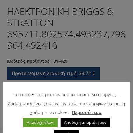
ΗΛΕΚΤΡΟΝΙΚΗ BRIGGS &
STRATTON
695711,802574,493237,796
964,492416
Κωδικός προϊόντος:
31-420
Προτεινόμενη λιανική τιμή:
34.72
€
Τα cookies επιτρέπουν μια σειρά από λειτουργίες...
Σε απόθεμα
Χρησιμοποιώντας αυτόν τον ιστότοπο, συμφωνείτε με τη
χρήση των cookies.
Περισσότερα
Αποδοχή όλων
Αποδοχή απαραίτητων