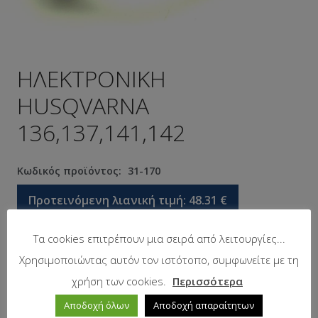
ΗΛΕΚΤΡΟΝΙΚΗ
HUSQVARNA
136,137,141,142
Κωδικός προϊόντος:
31-170
Προτεινόμενη λιανική τιμή:
48.31
€
Τα cookies επιτρέπουν μια σειρά από λειτουργίες...
Σε απόθεμα
Χρησιμοποιώντας αυτόν τον ιστότοπο, συμφωνείτε με τη
χρήση των cookies.
Περισσότερα
Αποδοχή όλων
Αποδοχή απαραίτητων