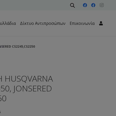
υλλάδια
Δίκτυο Αντιπροσώπων
Επικοινωνία
Μηχανήματα Περιβάλλοντος – Καθαριότητας – Δασών
NSERED CS2245,CS2250
Η HUSQVARNA
450, JONSERED
50
6