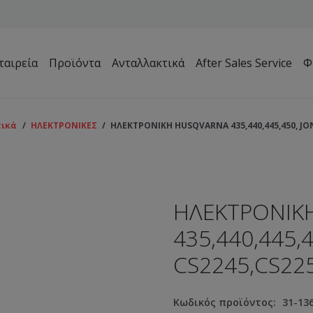
ταιρεία
Προϊόντα
Ανταλλακτικά
After Sales Service
Φ
Μηχανήματα Συντήρησης Πρασίνου – Γηπέδων – Κήπων
τικά
/
ΗΛΕΚΤΡΟΝΙΚΕΣ
/
ΗΛΕΚΤΡΟΝΙΚΗ HUSQVARNA 435,440,445,450, JO
ΗΛΕΚΤΡΟΝΙΚ
435,440,445,
CS2245,CS22
Κωδικός προϊόντος:
31-13