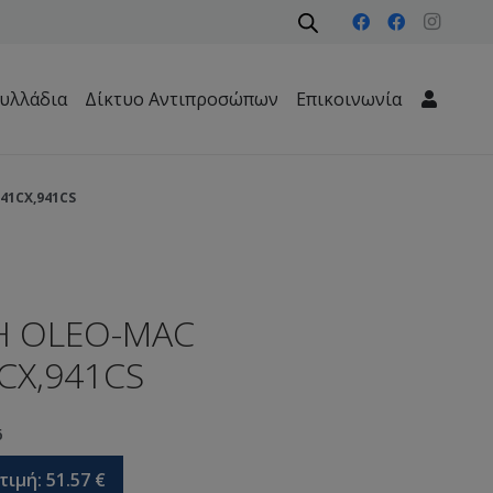
υλλάδια
Δίκτυο Αντιπροσώπων
Επικοινωνία
Μηχανήματα Περιβάλλοντος – Καθαριότητας – Δασών
41CX,941CS
Η OLEO-MAC
CX,941CS
6
τιμή:
51.57
€