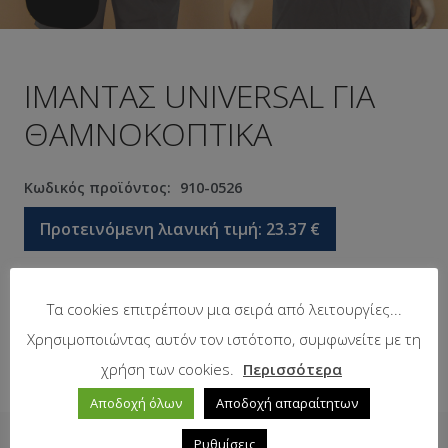
ΙΜΑΝΤΑΣ UNIVERSAL ΓΙΑ
ΘΑΜΝΟΚΟΠΤΙΚΑ
Κωδικός προϊόντος:
910-0526
Προτεινόμενη λιανική τιμή:
23.37
€
Σε απόθεμα
Τα cookies επιτρέπουν μια σειρά από λειτουργίες...
Χρησιμοποιώντας αυτόν τον ιστότοπο, συμφωνείτε με τη
χρήση των cookies.
Περισσότερα
Αποδοχή όλων
Αποδοχή απαραίτητων
Ρυθμίσεις