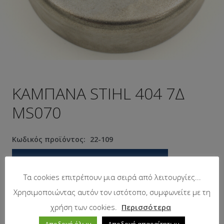
ΚΑΜΠΑΝΑ STIHL 404 7Δ
MS070
Κωδικός προϊόντος:
22-109
Προτεινόμενη λιανική τιμή:
12.40
€
Τα cookies επιτρέπουν μια σειρά από λειτουργίες...
Χρησιμοποιώντας αυτόν τον ιστότοπο, συμφωνείτε με τη
Σε απόθεμα
χρήση των cookies.
Περισσότερα
Αποδοχή όλων
Αποδοχή απαραίτητων