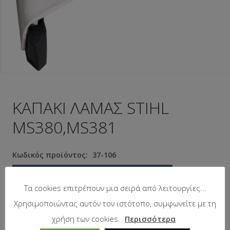
ΚΑΠΑΚΙ ΛΑΜΑΣ STIHL
MS380,MS381
Κωδικός προϊόντος:
37-106
Προτεινόμενη λιανική τιμή:
14.36
€
Τα cookies επιτρέπουν μια σειρά από λειτουργίες...
Χρησιμοποιώντας αυτόν τον ιστότοπο, συμφωνείτε με τη
Σε απόθεμα
χρήση των cookies.
Περισσότερα