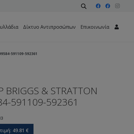
υλλάδια
Δίκτυο Αντιπροσώπων
Επικοινωνία
Μηχανήματα Περιβάλλοντος – Καθαριότητας – Δασών
9584-591109-592361
 BRIGGS & STRATTON
84-591109-592361
33
τιμή:
49.81
€