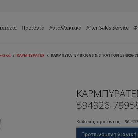
ταιρεία
Προϊόντα
Ανταλλακτικά
After Sales Service
Φ
Μηχανήματα Συντήρησης Πρασίνου – Γηπέδων – Κήπων
κτικά
/
ΚΑΡΜΠΥΡΑΤΕΡ
/
ΚΑΡΜΠΥΡΑΤΕΡ BRIGGS & STRATTON 594926-79
ΚΑΡΜΠΥΡΑΤΕΡ
594926-7995
Κωδικός προϊόντος:
36-41
Προτεινόμενη λιανική 