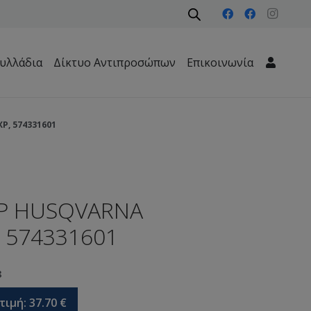
υλλάδια
Δίκτυο Αντιπροσώπων
Επικοινωνία
Μηχανήματα Περιβάλλοντος – Καθαριότητας – Δασών
P, 574331601
Ρ HUSQVARNA
, 574331601
8
τιμή:
37.70
€