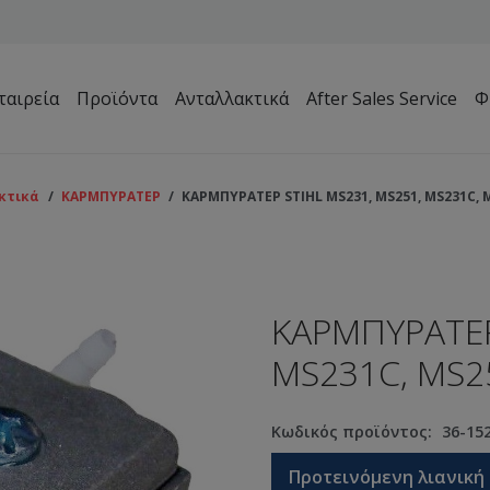
ταιρεία
Προϊόντα
Ανταλλακτικά
After Sales Service
Φ
Μηχανήματα Συντήρησης Πρασίνου – Γηπέδων – Κήπων
κτικά
/
ΚΑΡΜΠΥΡΑΤΕΡ
/
ΚΑΡΜΠΥΡΑΤΕΡ STIHL MS231, MS251, MS231C, M
ΚΑΡΜΠΥΡΑΤΕΡ
MS231C, MS2
Κωδικός προϊόντος:
36-15
Προτεινόμενη λιανική 