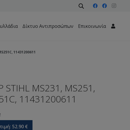
υλλάδια
Δίκτυο Αντιπροσώπων
Επικοινωνία
Μηχανήματα Περιβάλλοντος – Καθαριότητας – Δασών
S251C, 11431200611
 STIHL MS231, MS251,
51C, 11431200611
2
τιμή:
52.90
€