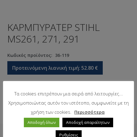
ΚΑΡΜΠΥΡΑΤΕΡ STIHL
MS261, 271, 291
Κωδικός προϊόντος:
36-119
Προτεινόμενη λιανική τιμή:
52.80
€
Σε απόθεμα
Τα cookies επιτρέπουν μια σειρά από λειτουργίες...
Χρησιμοποιώντας αυτόν τον ιστότοπο, συμφωνείτε με τη
χρήση των cookies.
Περισσότερα
Αποδοχή όλων
Αποδοχή απαραίτητων
Δείτε επίσης
Ρυθμίσεις